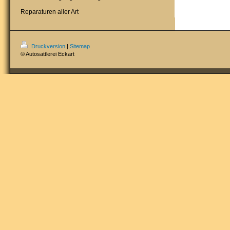
Reparaturen aller Art
Druckversion
|
Sitemap
© Autosattlerei Eckart