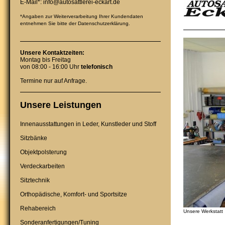
E-Mail*: info@autosattlerei-eckart.de
*Angaben zur Weiterverarbeitung Ihrer Kundendaten
entnehmen Sie bitte der Datenschutzerklärung.
Unsere Kontaktzeiten:
Montag bis Freitag
von 08:00 - 16:00 Uhr
telefonisch
Termine nur auf Anfrage.
Unsere Leistungen
Innenausstattungen in Leder, Kunstleder und Stoff
Sitzbänke
Objektpolsterung
Verdeckarbeiten
Sitztechnik
Orthopädische, Komfort- und Sportsitze
Rehabereich
Unsere Werkstatt
Sonderanfertigungen/Tuning