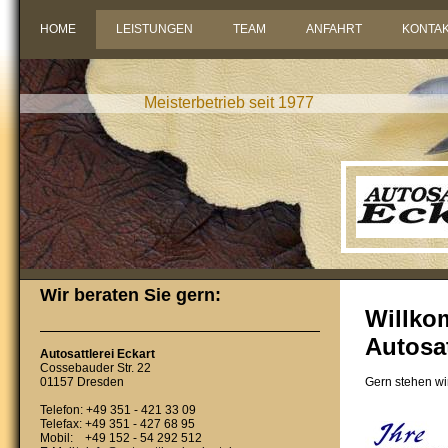
HOME
LEISTUNGEN
TEAM
ANFAHRT
KONTA
Meisterbetrieb seit 1977
Wir beraten Sie gern:
Willko
Autosat
Autosattlerei Eckart
Cossebauder Str. 22
01157 Dresden
Gern stehen wir
Telefon: +49 351 - 421 33 09
Telefax: +49 351 - 427 68 95
Mobil: +49 152 - 54 292 512